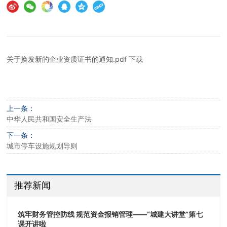
关于换发新的企业资质证书的通知.pdf 下载
上一条：
中华人民共和国安全生产法
下一条：
城市停车设施规划导则
推荐新闻
筑牢财务管控防线 规范资金报销管理——“城建大讲堂”第七
课开讲啦