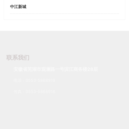
中江新城
联系我们
安徽省芜湖市观澜路一号滨江商务楼28层
电话：0553-5868918
传真：0553-5868918